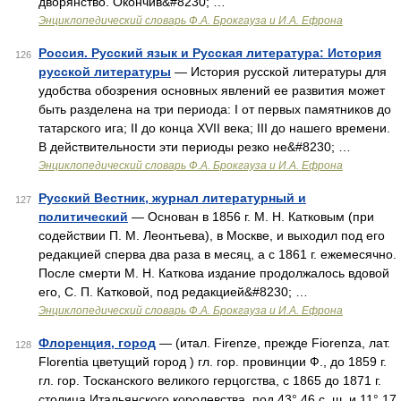
дворянство. Окончив&#8230; …
Энциклопедический словарь Ф.А. Брокгауза и И.А. Ефрона
Россия. Русский язык и Русская литература: История
126
русской литературы
— История русской литературы для
удобства обозрения основных явлений ее развития может
быть разделена на три периода: I от первых памятников до
татарского ига; II до конца XVII века; III до нашего времени.
В действительности эти периоды резко не&#8230; …
Энциклопедический словарь Ф.А. Брокгауза и И.А. Ефрона
Русский Вестник, журнал литературный и
127
политический
— Основан в 1856 г. М. Н. Катковым (при
содействии П. М. Леонтьева), в Москве, и выходил под его
редакцией сперва два раза в месяц, а с 1861 г. ежемесячно.
После смерти М. Н. Каткова издание продолжалось вдовой
его, С. П. Катковой, под редакцией&#8230; …
Энциклопедический словарь Ф.А. Брокгауза и И.А. Ефрона
Флоренция, город
— (итал. Firenze, прежде Fiorenza, лат.
128
Florentia цветущий город ) гл. гор. провинции Ф., до 1859 г.
гл. гор. Тосканского великого герцогства, с 1865 до 1871 г.
столица Итальянского королевства, под 43° 46 с. ш. и 11° 17