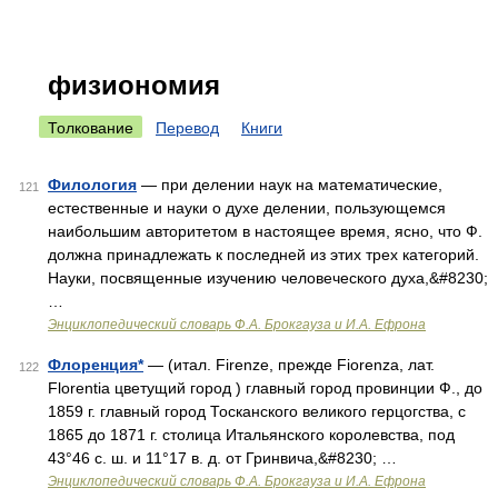
физиономия
Толкование
Перевод
Книги
Филология
— при делении наук на математические,
121
естественные и науки о духе делении, пользующемся
наибольшим авторитетом в настоящее время, ясно, что Ф.
должна принадлежать к последней из этих трех категорий.
Науки, посвященные изучению человеческого духа,&#8230;
…
Энциклопедический словарь Ф.А. Брокгауза и И.А. Ефрона
Флоренция*
— (итал. Firenze, прежде Fiorenza, лат.
122
Florentia цветущий город ) главный город провинции Ф., до
1859 г. главный город Тосканского великого герцогства, с
1865 до 1871 г. столица Итальянского королевства, под
43°46 с. ш. и 11°17 в. д. от Гринвича,&#8230; …
Энциклопедический словарь Ф.А. Брокгауза и И.А. Ефрона