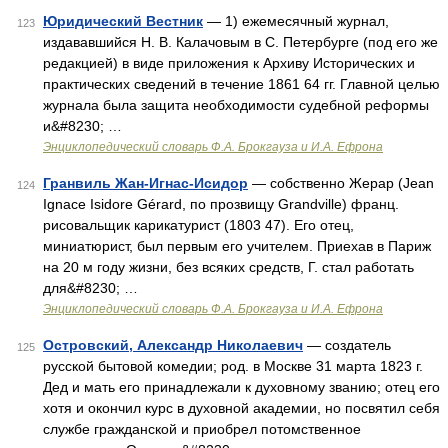
Юридический Вестник
— 1) ежемесячный журнал,
123
издававшийся Н. В. Калачовым в С. Петербурге (под его же
редакцией) в виде приложения к Архиву Исторических и
практических сведений в течение 1861 64 гг. Главной целью
журнала была защита необходимости судебной реформы
и&#8230; …
Энциклопедический словарь Ф.А. Брокгауза и И.А. Ефрона
Гранвиль Жан-Игнас-Исидор
— собственно Жерар (Jean
124
Ignace Isidore Gérard, по прозвищу Grandville) франц.
рисовальщик карикатурист (1803 47). Его отец,
миниатюрист, был первым его учителем. Приехав в Париж
на 20 м году жизни, без всяких средств, Г. стал работать
для&#8230; …
Энциклопедический словарь Ф.А. Брокгауза и И.А. Ефрона
Островский, Александр Николаевич
— создатель
125
русской бытовой комедии; род. в Москве 31 марта 1823 г.
Дед и мать его принадлежали к духовному званию; отец его
хотя и окончил курс в духовной академии, но посвятил себя
службе гражданской и приобрел потомственное