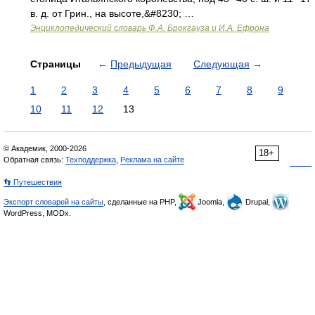
в. д. от Грин., на высоте,&#8230; …
Энциклопедический словарь Ф.А. Брокгауза и И.А. Ефрона
Страницы
←
Предыдущая
Следующая
→
1
2
3
4
5
6
7
8
9
10
11
12
13
© Академик, 2000-2026
18+
Обратная связь:
Техподдержка
,
Реклама на сайте
👣 Путешествия
Экспорт словарей на сайты
, сделанные на PHP,
Joomla,
Drupal,
WordPress, MODx.